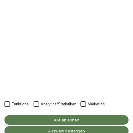
Newsletter
Nichts mehr verpassen: mit unserem Alanus-
Newsletter.
Unser Newsletter kann natürlich jederzeit wieder abbestellt
werden.
JETZT ANMELDEN
Funktional
Analytics/Statistiken
Marketing
Alanus Hochschule
für Kunst und Gesellschaft
Alle ablehnen
D-53347 Alfter
Auswahl bestätigen