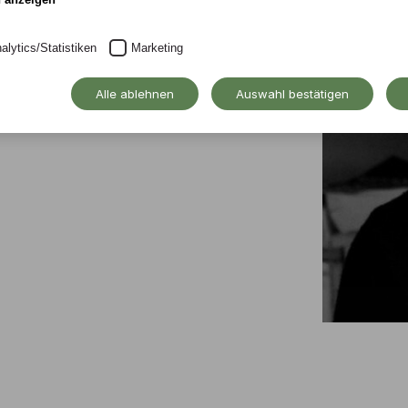
 3 im Fachbereich
alytics/Statistiken
Marketing
t, Fachbereich
Alle ablehnen
Auswahl bestätigen
f Arts Musikpädagogik an