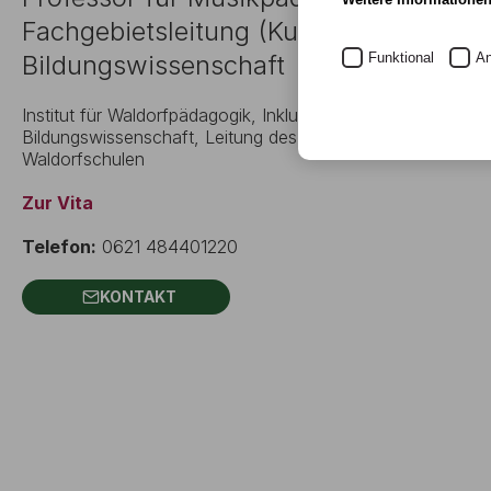
Fachgebietsleitung (Kunst) Fachgebiet
Bildungswissenschaft
Funktional
An
Institut für Waldorfpädagogik, Inklusion und Interkulturalitä
Bildungswissenschaft, Leitung des Studiengangs Master o
Waldorfschulen
Zur Vita
Telefon:
0621 484401220
KONTAKT