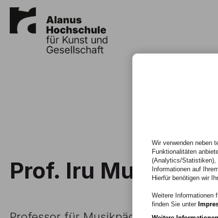
Wir verwenden neben te
Funktionalitäten anbiet
(Analytics/Statistiken)
Prof. Iru Mun
Informationen auf Ihrem
Hierfür benötigen wir Ih
Weitere Informationen f
finden Sie unter
Impre
Professor für Musikpädagogik, Akade
Weitere Informatione