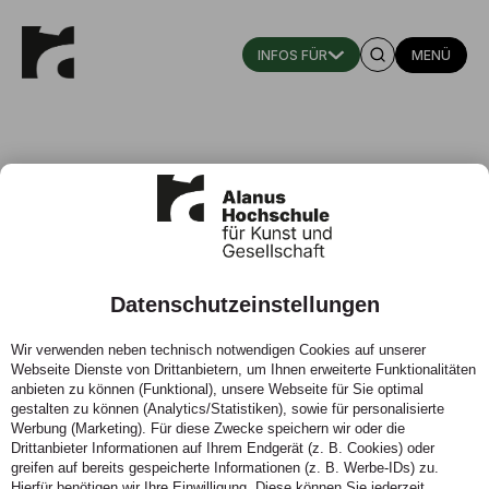
MENÜ
Prof. Corinne Roy
Datenschutzeinstellungen
Professorin für Kunsttherapie
Wir verwenden neben technisch notwendigen Cookies auf unserer
Institut für Kunsttherapie, Fachbereich Künstlerische
Webseite Dienste von Drittanbietern, um Ihnen erweiterte Funktionalitäten
Therapien und Therapiewissenschaft. Mitarbeiterin im
anbieten zu können (Funktional), unsere Webseite für Sie optimal
Studiengang Bachelor of Arts Kunsttherapie / Sozialkunst
gestalten zu können (Analytics/Statistiken), sowie für personalisierte
Werbung (Marketing). Für diese Zwecke speichern wir oder die
Drittanbieter Informationen auf Ihrem Endgerät (z. B. Cookies) oder
Telefon:
(0 22 22) 93 21 1804
greifen auf bereits gespeicherte Informationen (z. B. Werbe-IDs) zu.
Zeiten:
Sprechzeiten nach Vereinbarung
Hierfür benötigen wir Ihre Einwilligung. Diese können Sie jederzeit