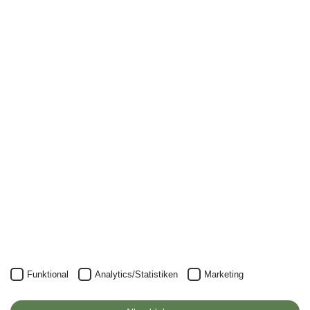
Newsletter
Nichts mehr verpassen: mit unserem Alanus-
Newsletter.
Unser Newsletter kann natürlich jederzeit wieder abbestellt
werden.
JETZT ANMELDEN
Funktional
Analytics/Statistiken
Marketing
Alanus Hochschule