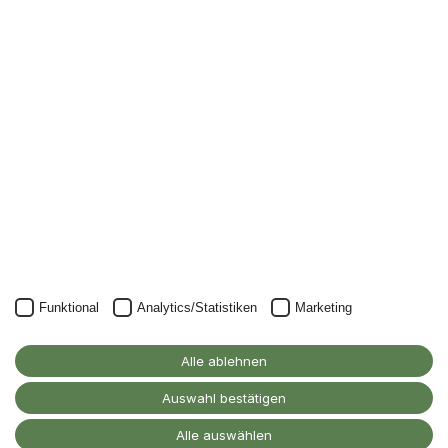
Newsletter
Nichts mehr verpassen: mit unserem Alanus-
Newsletter.
Unser Newsletter kann natürlich jederzeit wieder abbestellt
werden.
JETZT ANMELDEN
Funktional
Analytics/Statistiken
Marketing
Alanus Hochschule
für Kunst und Gesellschaft
Alle ablehnen
D-53347 Alfter
Auswahl bestätigen
Kontakt
Alle auswählen
Barrierefreiheitserklärung