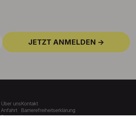
JETZT ANMELDEN
Über uns
Kontakt
Anfahrt
Barrierefreiheitserklärung
Presse
Impressum
Karriere
Datenschutz
Aktuelles
Cookie-Einstellungen