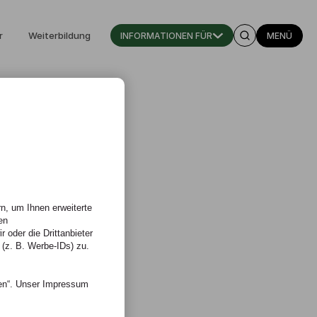
r
Weiterbildung
INFORMATIONEN FÜR
MENÜ
n, um Ihnen erweiterte
en
 oder die Drittanbieter
 (z. B. Werbe-IDs) zu.
nen“. Unser Impressum