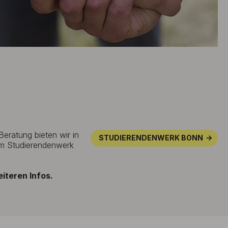
eratung bieten wir in
STUDIERENDENWERK BONN
em Studierendenwerk
eiteren Infos.