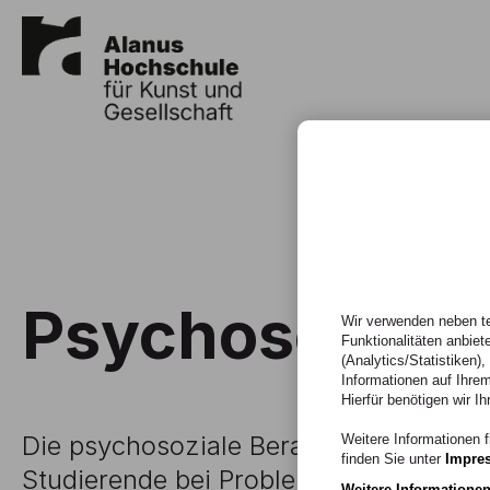
Psychosoziale
Wir verwenden neben te
Funktionalitäten anbiet
(Analytics/Statistiken)
Informationen auf Ihrem
Hierfür benötigen wir Ih
Die psychosoziale Beratung unterstütz
Weitere Informationen f
finden Sie unter
Impre
Studierende bei Problemen in allen Le
Weitere Informatione