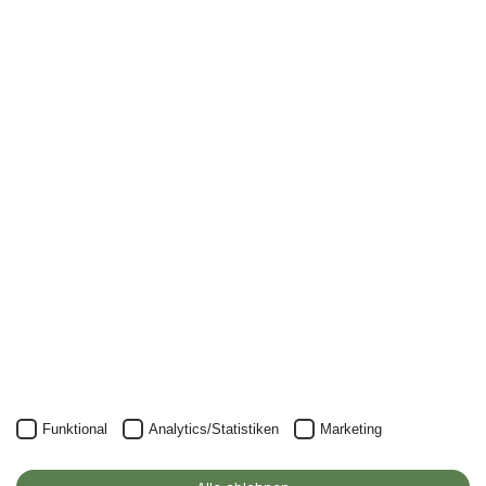
MEHR ERFAHREN
Newsletter
Nichts mehr verpassen: mit unserem Alanus-
Newsletter.
Unser Newsletter kann natürlich jederzeit wieder abbestellt
werden.
JETZT ANMELDEN
Funktional
Analytics/Statistiken
Marketing
Alanus Hochschule