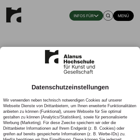
MENÜ
Datenschutzeinstellungen
Menschen
Wir verwenden neben technisch notwendigen Cookies auf unserer
Webseite Dienste von Drittanbietern, um Ihnen erweiterte Funktionalitäten
Die Alanus Hochschule lebt von den Menschen, die sie
anbieten zu können (Funktional), unsere Webseite für Sie optimal
prägen. Hier stellen wir die Persönlichkeiten vor, die mit
gestalten zu können (Analytics/Statistiken), sowie für personalisierte
Engagement und Kreativität unsere Hochschule
Werbung (Marketing). Für diese Zwecke speichern wir oder die
gestalten und weiterentwickeln.
Drittanbieter Informationen auf Ihrem Endgerät (z. B. Cookies) oder
greifen auf bereits gespeicherte Informationen (z. B. Werbe-IDs) zu.
Hierfür benötigen wir Ihre Einwilligung. Diese können Sie jederzeit