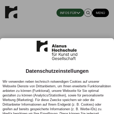
MENÜ
Datenschutzeinstellungen
Neue Ausgabe „RoSE: Research on
Wir verwenden neben technisch notwendigen Cookies auf unserer
Steiner Education“ erschienen
Webseite Dienste von Drittanbietern, um Ihnen erweiterte Funktionalitäten
anbieten zu können (Funktional), unsere Webseite für Sie optimal
Online-Journal präsentiert wieder vielfältige Artikel zur
gestalten zu können (Analytics/Statistiken), sowie für personalisierte
Werbung (Marketing). Für diese Zwecke speichern wir oder die
akademisch orientierten Waldorfpädagogik
Drittanbieter Informationen auf Ihrem Endgerät (z. B. Cookies) oder
greifen auf bereits gespeicherte Informationen (z. B. Werbe-IDs) zu.
Hierfür benötigen wir Ihre Einwilligung. Diese können Sie jederzeit