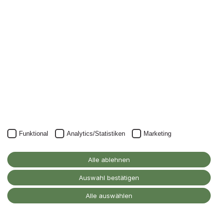
Nichts mehr verpassen: mit unserem Alanus-
Newsletter.
Unser Newsletter kann natürlich jederzeit wieder abbestellt
werden.
JETZT ANMELDEN
Funktional
Analytics/Statistiken
Marketing
Alanus Hochschule
für Kunst und Gesellschaft
Alle ablehnen
D-53347 Alfter
Auswahl bestätigen
Kontakt
Alle auswählen
Barrierefreiheitserklärung
Impressum