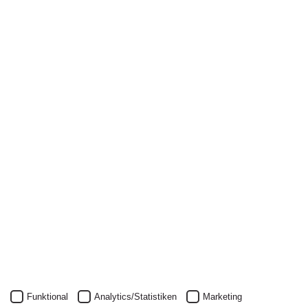
Newsletter
Nichts mehr verpassen: mit unserem Alanus-
Newsletter.
Unser Newsletter kann natürlich jederzeit wieder abbestellt
werden.
JETZT ANMELDEN
Funktional
Analytics/Statistiken
Marketing