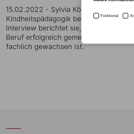
15.02.2022 - Sylvia Körner hat das Ba
Funktional
An
Kindheitspädagogik berufsbegleitend a
Interview berichtet sie, wie sie das 
Beruf erfolgreich gemeistert hat und d
fachlich gewachsen ist.