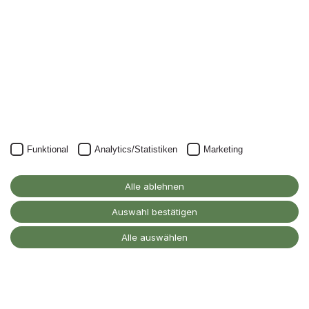
Unser Newsletter kann natürlich jederzeit wieder abbestellt
werden.
JETZT ANMELDEN
Funktional
Analytics/Statistiken
Marketing
Alanus Hochschule
für Kunst und Gesellschaft
Alle ablehnen
D-53347 Alfter
Auswahl bestätigen
Kontakt
Alle auswählen
Barrierefreiheitserklärung
Impressum
Datenschutz
Cookie-Einstellungen