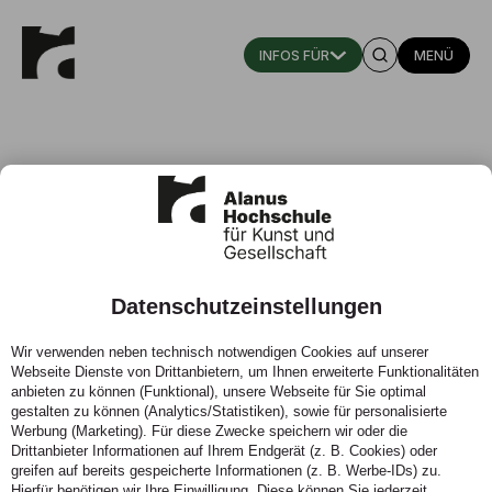
MENÜ
Datenschutzeinstellungen
Promotion an der Alanus
Wir verwenden neben technisch notwendigen Cookies auf unserer
Hochschule erfolgreich
Webseite Dienste von Drittanbietern, um Ihnen erweiterte Funktionalitäten
abgeschlossen
anbieten zu können (Funktional), unsere Webseite für Sie optimal
gestalten zu können (Analytics/Statistiken), sowie für personalisierte
Werbung (Marketing). Für diese Zwecke speichern wir oder die
02.02.2022 - Stipendiatin forschte zum Thema
Drittanbieter Informationen auf Ihrem Endgerät (z. B. Cookies) oder
Bildungsgerechtigkeit
greifen auf bereits gespeicherte Informationen (z. B. Werbe-IDs) zu.
Hierfür benötigen wir Ihre Einwilligung. Diese können Sie jederzeit