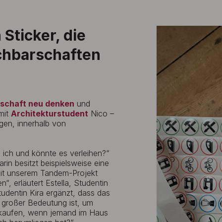
Sticker, die
chbarschaften
tschaft neu denken
und
mit
Architekturstudent
Nico –
igen, innerhalb von
 ich und könnte es verleihen?“
rin besitzt beispielsweise eine
„Mit unserem Tandem-Projekt
“, erläutert Estella, Studentin
udentin Kira ergänzt, dass das
 großer Bedeutung ist, um
er kaufen, wenn jemand im Haus