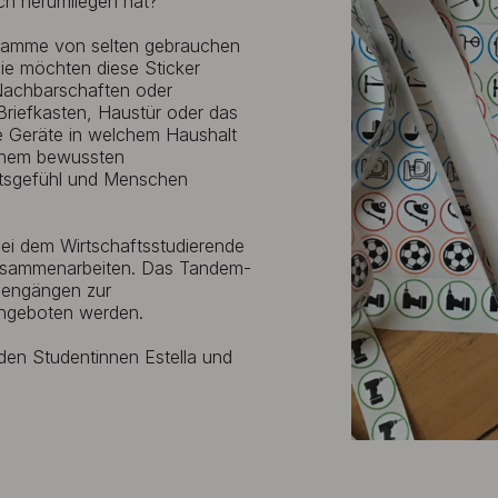
ch herumliegen hat?“
ogramme von selten gebrauchen
ie möchten diese Sticker
 Nachbarschaften oder
Briefkasten, Haustür oder das
e Geräte in welchem Haushalt
einem bewussten
aftsgefühl und Menschen
ei dem Wirtschaftsstudierende
 zusammenarbeiten. Das Tandem-
diengängen zur
 angeboten werden.
den Studentinnen Estella und