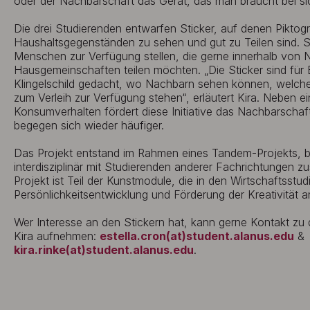
oder der Nachbarschaft das Gerät, das man braucht bei si
Die drei Studierenden entwarfen Sticker, auf denen Pikt
Haushaltsgegenständen zu sehen und gut zu Teilen sind. S
Menschen zur Verfügung stellen, die gerne innerhalb von
Hausgemeinschaften teilen möchten. „Die Sticker sind für 
Klingelschild gedacht, wo Nachbarn sehen können, welch
zum Verleih zur Verfügung stehen“, erläutert Kira. Neben 
Konsumverhalten fördert diese Initiative das Nachbarsch
begegen sich wieder häufiger.
Das Projekt entstand im Rahmen eines Tandem-Projekts, b
interdisziplinär mit Studierenden anderer Fachrichtungen
Projekt ist Teil der Kunstmodule, die in den Wirtschaftsstu
Persönlichkeitsentwicklung und Förderung der Kreativität
Wer Interesse an den Stickern hat, kann gerne Kontakt zu 
Kira aufnehmen:
estella.cron(at)student.alanus.edu
&
kira.rinke(at)student.alanus.edu
.