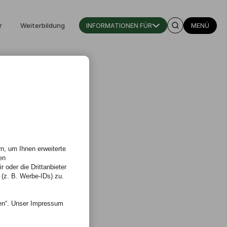
r
Weiterbildung
INFORMATIONEN FÜR
MENÜ
n, um Ihnen erweiterte
en
 oder die Drittanbieter
 (z. B. Werbe-IDs) zu.
nen“. Unser Impressum