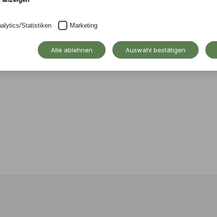
ln Sticker, die zum
alytics/Statistiken
Marketing
 anregen.
Alle ablehnen
Auswahl bestätigen