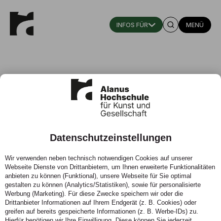
MENÜ
Datenschutzeinstellungen
Alanus Hochschule bringt
Wir verwenden neben technisch notwendigen Cookies auf unserer
Waldorfpädagogik-Master nach
Webseite Dienste von Drittanbietern, um Ihnen erweiterte Funktionalitäten
China
anbieten zu können (Funktional), unsere Webseite für Sie optimal
gestalten zu können (Analytics/Statistiken), sowie für personalisierte
Werbung (Marketing). Für diese Zwecke speichern wir oder die
25.09.2025 - Internationaler Studiengang stärkt die
Drittanbieter Informationen auf Ihrem Endgerät (z. B. Cookies) oder
Waldorfpädagogik durch praxisnahe Lehrer:innenbildung
greifen auf bereits gespeicherte Informationen (z. B. Werbe-IDs) zu.
Hierfür benötigen wir Ihre Einwilligung. Diese können Sie jederzeit