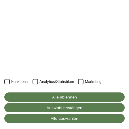
Nichts mehr verpassen: mit unserem Alanus-
Newsletter.
Unser Newsletter kann natürlich jederzeit wieder abbestellt
werden.
JETZT ANMELDEN
Funktional
Analytics/Statistiken
Marketing
Alanus Hochschule
für Kunst und Gesellschaft
Alle ablehnen
D-53347 Alfter
Auswahl bestätigen
Kontakt
Alle auswählen
Barrierefreiheitserklärung
Impressum