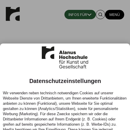
MENÜ
Theater im Ballsaal // Aufbruch
Ausgewählte Bachelorabschlüsse
performART und Wirtschaft &
Datenschutzeinstellungen
Schauspiel
Wir verwenden neben technisch notwendigen Cookies auf unserer
Webseite Dienste von Drittanbietern, um Ihnen erweiterte Funktionalitäten
Wann:
30. Juni, 2026
anbieten zu können (Funktional), unsere Webseite für Sie optimal
Wo:
Theater im Ballsaal, Frongasse 9, 53121
gestalten zu können (Analytics/Statistiken), sowie für personalisierte
Bonn
Werbung (Marketing). Für diese Zwecke speichern wir oder die
Drittanbieter Informationen auf Ihrem Endgerät (z. B. Cookies) oder
greifen auf bereits gespeicherte Informationen (z. B. Werbe-IDs) zu.
Hierfür benötigen wir Ihre Einwilligung. Diese können Sie jederzeit