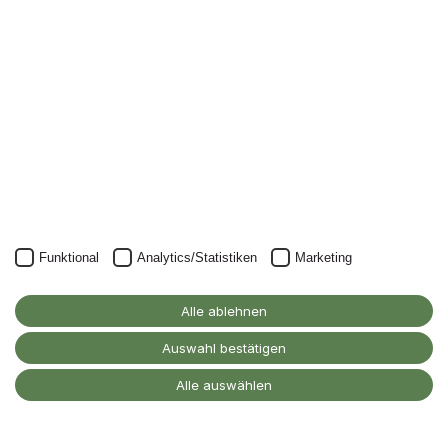
Newsletter.
Unser Newsletter kann natürlich jederzeit wieder abbestellt
werden.
JETZT ANMELDEN
Funktional
Analytics/Statistiken
Marketing
Alanus Hochschule
für Kunst und Gesellschaft
Alle ablehnen
D-53347 Alfter
Auswahl bestätigen
Kontakt
Alle auswählen
Barrierefreiheitserklärung
Impressum
Datenschutz