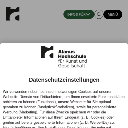
MENÜ
Datenschutzeinstellungen
Kunst-Pädagogik-Therapie:
Wir verwenden neben technisch notwendigen Cookies auf unserer
Mappen- & Studienberatung
Webseite Dienste von Drittanbietern, um Ihnen erweiterte Funktionalitäten
anbieten zu können (Funktional), unsere Webseite für Sie optimal
Wann:
15.07.2026
gestalten zu können (Analytics/Statistiken), sowie für personalisierte
Werbung (Marketing). Für diese Zwecke speichern wir oder die
Ort:
Online – Sie erhalten nach Anmeldung einen
Drittanbieter Informationen auf Ihrem Endgerät (z. B. Cookies) oder
Zugangslink
greifen auf bereits gespeicherte Informationen (z. B. Werbe-IDs) zu.
Hierfür benötigen wir Ihre Einwilligung. Diese können Sie jederzeit