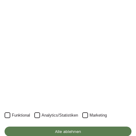
Newsletter
Nichts mehr verpassen: mit unserem Alanus-
Newsletter.
Unser Newsletter kann natürlich jederzeit wieder abbestellt
werden.
JETZT ANMELDEN
Funktional
Analytics/Statistiken
Marketing
Alanus Hochschule
für Kunst und Gesellschaft
Alle ablehnen