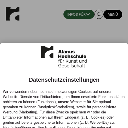
MENÜ
Datenschutzeinstellungen
Kindheitspädagogik studieren:
Wir verwenden neben technisch notwendigen Cookies auf unserer
Online-Informationsveranstaltung
Webseite Dienste von Drittanbietern, um Ihnen erweiterte Funktionalitäten
zum Bachelor-Studium
anbieten zu können (Funktional), unsere Webseite für Sie optimal
gestalten zu können (Analytics/Statistiken), sowie für personalisierte
Werbung (Marketing). Für diese Zwecke speichern wir oder die
Wann:
10.06.2026
Drittanbieter Informationen auf Ihrem Endgerät (z. B. Cookies) oder
Ort:
Online (Zoom)
greifen auf bereits gespeicherte Informationen (z. B. Werbe-IDs) zu.
Hierfür benötigen wir Ihre Einwilligung. Diese können Sie jederzeit