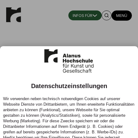
MENÜ
DenkMalerei
Ausstellung des Studiengangs
„Kunst, Philosophie &
Datenschutzeinstellungen
Gesellschaftsgestaltung“
Wir verwenden neben technisch notwendigen Cookies auf unserer
Webseite Dienste von Drittanbietern, um Ihnen erweiterte Funktionalitäten
Wann:
11. – 12. Juli 2026
anbieten zu können (Funktional), unsere Webseite für Sie optimal
Ort:
arte fact – Werkstatt für Kunst e.V., Bonn
gestalten zu können (Analytics/Statistiken), sowie für personalisierte
Werbung (Marketing). Für diese Zwecke speichern wir oder die
Drittanbieter Informationen auf Ihrem Endgerät (z. B. Cookies) oder
greifen auf bereits gespeicherte Informationen (z. B. Werbe-IDs) zu.
Hierfür benötigen wir Ihre Einwilligung. Diese können Sie jederzeit