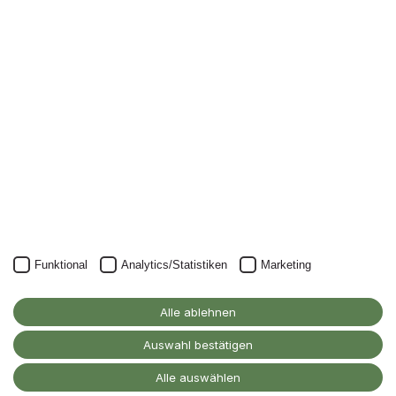
Nichts mehr verpassen: mit unserem Alanus-
Newsletter.
Unser Newsletter kann natürlich jederzeit wieder abbestellt
werden.
JETZT ANMELDEN
Funktional
Analytics/Statistiken
Marketing
Alanus Hochschule
für Kunst und Gesellschaft
Alle ablehnen
D-53347 Alfter
Auswahl bestätigen
Kontakt
Alle auswählen
Barrierefreiheitserklärung