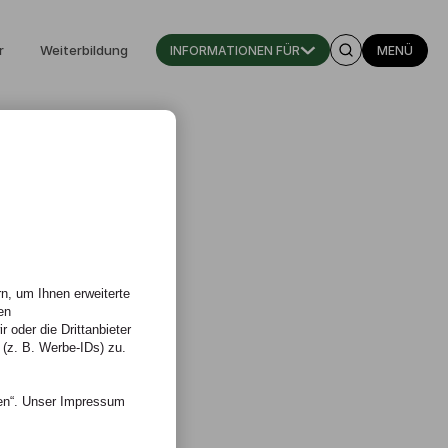
r
Weiterbildung
INFORMATIONEN FÜR
MENÜ
n, um Ihnen erweiterte
en
 oder die Drittanbieter
 (z. B. Werbe-IDs) zu.
nen“. Unser Impressum