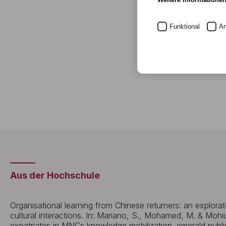
Funktional
An
Aus der Hochschule
Organisational learning from Chinese returners: an explorat
cultural interactions. In: Mariano, S., Mohamed, M. & Mohiu
expatriates in MNCs knowledge mobilization. emerald publis