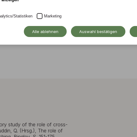
alytics/Statistiken
Marketing
Alle ablehnen
Auswahl bestätigen
ory study of the role of cross-
ddin, Q. (Hrsg.), The role of
hing, Bingley, S. 151-175.