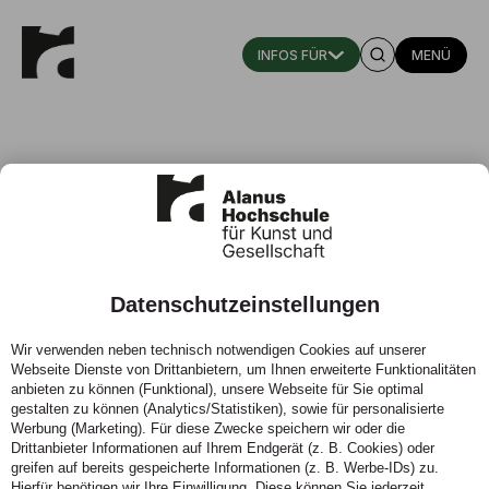
MENÜ
Datenschutzeinstellungen
„Kindheitspädagogik studieren
Wir verwenden neben technisch notwendigen Cookies auf unserer
ohne Abitur, in fünf Semestern zur
Webseite Dienste von Drittanbietern, um Ihnen erweiterte Funktionalitäten
Akademikerin?“
anbieten zu können (Funktional), unsere Webseite für Sie optimal
gestalten zu können (Analytics/Statistiken), sowie für personalisierte
Werbung (Marketing). Für diese Zwecke speichern wir oder die
19.10.2017 - Ausgebildete Erzieherinne berichten aus
Drittanbieter Informationen auf Ihrem Endgerät (z. B. Cookies) oder
dem Teilzeit-Studium Kindheitspädagogik
greifen auf bereits gespeicherte Informationen (z. B. Werbe-IDs) zu.
Hierfür benötigen wir Ihre Einwilligung. Diese können Sie jederzeit