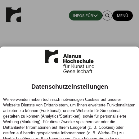
MENÜ
Datenschutzeinstellungen
Peters, J. (2013)
Wir verwenden neben technisch notwendigen Cookies auf unserer
Webseite Dienste von Drittanbietern, um Ihnen erweiterte Funktionalitäten
01.01.2013 - Arbeitsbezogene Verhaltens- und
anbieten zu können (Funktional), unsere Webseite für Sie optimal
Erlebensmuster von Waldorflehrern im Zusammenhang
gestalten zu können (Analytics/Statistiken), sowie für personalisierte
mit Arbeitsbelastung und Berufszufriedenheit
Werbung (Marketing). Für diese Zwecke speichern wir oder die
Drittanbieter Informationen auf Ihrem Endgerät (z. B. Cookies) oder
greifen auf bereits gespeicherte Informationen (z. B. Werbe-IDs) zu.
Hierfür benötigen wir Ihre Einwilligung. Diese können Sie jederzeit