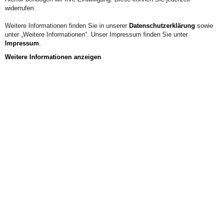
widerrufen.
Weitere Informationen finden Sie in unserer
Datenschutzerklärung
sowie
unter „Weitere Informationen“. Unser Impressum finden Sie unter
Impressum
.
Weitere Informationen anzeigen
Aus der Hochschule
Arbeitsbezogene Verhaltens- und
Erlebensmuster von Waldorflehrern im
Zusammenhang mit Arbeitsbelastung und
Berufszufriedenheit
Dissertation im Fachbereich Bildungswissenschaft, Alanus
Hochschule, 2013.
Dr. Jürgen Peters
PDF:
Arbeitsbezogene Verhaltens- und Erlebensmuster von
Waldorflehrern im Zusammenhang mit Arbeitsbelastung und