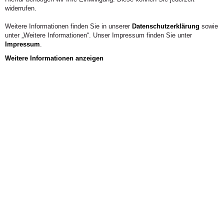
widerrufen.
Weitere Informationen finden Sie in unserer
Datenschutzerklärung
sowie
unter „Weitere Informationen“. Unser Impressum finden Sie unter
Impressum
.
Weitere Informationen anzeigen
Aus der Hochschule
Persönlichkeit und Beziehung als Grundlage
der Pädagogik - Beiträge zur Pädagogik der
Person
Weinheim: Beltz Juventa
ISBN: 978-3779928515
Der Band regt eine Neubesinnung auf Persönlichkeit und
Beziehung als grundlegende pädagogische Kategorien an.
Beiträge aus Erziehungswissenschaft und Didaktik,
Lehrerbildung und schulischer Praxis zeigen, dass
Pädagogik im Kern ein interpersonales