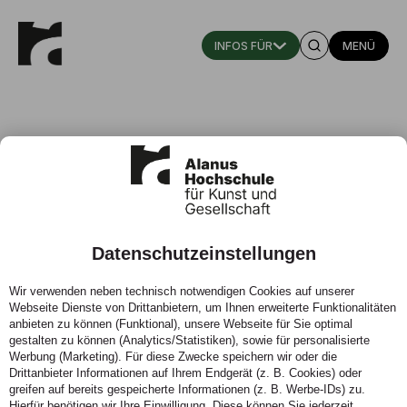
MENÜ
Datenschutzeinstellungen
Krautz, J. / Schieren, J. (2013)
Wir verwenden neben technisch notwendigen Cookies auf unserer
Webseite Dienste von Drittanbietern, um Ihnen erweiterte Funktionalitäten
06.06.2013 - Persönlichkeit und Beziehung als
anbieten zu können (Funktional), unsere Webseite für Sie optimal
Grundlage der Pädagogik - Beiträge zur Pädagogik der
gestalten zu können (Analytics/Statistiken), sowie für personalisierte
Person
Werbung (Marketing). Für diese Zwecke speichern wir oder die
Drittanbieter Informationen auf Ihrem Endgerät (z. B. Cookies) oder
greifen auf bereits gespeicherte Informationen (z. B. Werbe-IDs) zu.
Hierfür benötigen wir Ihre Einwilligung. Diese können Sie jederzeit