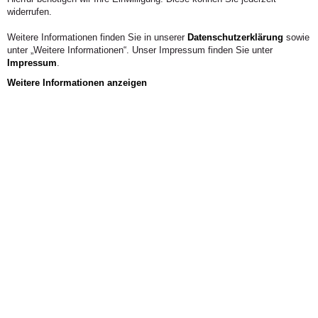
widerrufen.
Weitere Informationen finden Sie in unserer
Datenschutzerklärung
sowie
unter „Weitere Informationen“. Unser Impressum finden Sie unter
Impressum
.
Weitere Informationen anzeigen
Aus der Hochschule
Partituren_Experiment. (zusammen mit
Daniela Gernand)
In Eckes, Magdale-na/Gernand, Daniela (Hrsg.): Praxis.
Siegen: Universi 2018, S. 81-109.