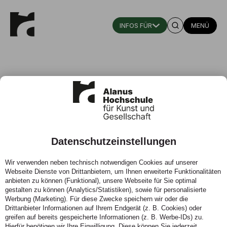
MENÜ
Datenschutzeinstellungen
VERBORGEN - HIDDEN - Aliseo
Wir verwenden neben technisch notwendigen Cookies auf unserer
Art Project NO_09_2019
Webseite Dienste von Drittanbietern, um Ihnen erweiterte Funktionalitäten
anbieten zu können (Funktional), unsere Webseite für Sie optimal
Prof. Dr. Ulrika Eller-Rüter
gestalten zu können (Analytics/Statistiken), sowie für personalisierte
Werbung (Marketing). Für diese Zwecke speichern wir oder die
Drittanbieter Informationen auf Ihrem Endgerät (z. B. Cookies) oder
greifen auf bereits gespeicherte Informationen (z. B. Werbe-IDs) zu.
Hierfür benötigen wir Ihre Einwilligung. Diese können Sie jederzeit