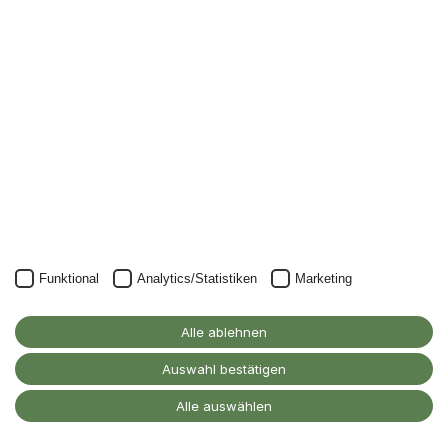
Nichts mehr verpassen: mit unserem Alanus-
Newsletter.
Unser Newsletter kann natürlich jederzeit wieder abbestellt
werden.
JETZT ANMELDEN
Funktional
Analytics/Statistiken
Marketing
Alanus Hochschule
für Kunst und Gesellschaft
Alle ablehnen
D-53347 Alfter
Auswahl bestätigen
Kontakt
Alle auswählen
Barrierefreiheitserklärung
Impressum