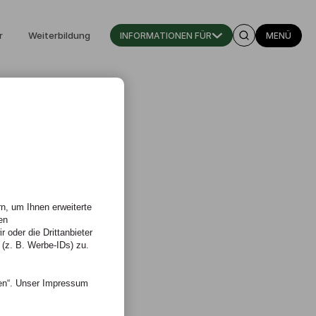
r
Weiterbildung
INFORMATIONEN FÜR
MENÜ
n, um Ihnen erweiterte
en
 oder die Drittanbieter
 (z. B. Werbe-IDs) zu.
nen“. Unser Impressum