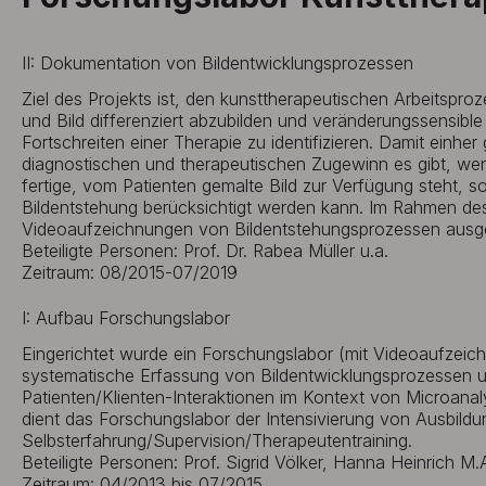
II: Dokumentation von Bildentwicklungsprozessen
Ziel des Projekts ist, den kunsttherapeutischen Arbeitspro
und Bild differenziert abzubilden und veränderungssensibl
Fortschreiten einer Therapie zu identifizieren. Damit einhe
diagnostischen und therapeutischen Zugewinn es gibt, wenn
fertige, vom Patienten gemalte Bild zur Verfügung steht, 
Bildentstehung berücksichtigt werden kann. Im Rahmen de
Videoaufzeichnungen von Bildentstehungsprozessen ausg
Beteiligte Personen: Prof. Dr. Rabea Müller u.a.
Zeitraum: 08/2015-07/2019
I: Aufbau Forschungslabor
Eingerichtet wurde ein Forschungslabor (mit Videoaufzeich
systematische Erfassung von Bildentwicklungsprozessen 
Patienten/Klienten-Interaktionen im Kontext von Microanal
dient das Forschungslabor der Intensivierung von Ausbild
Selbsterfahrung/Supervision/Therapeutentraining.
Beteiligte Personen: Prof. Sigrid Völker, Hanna Heinrich M.
Zeitraum: 04/2013 bis 07/2015