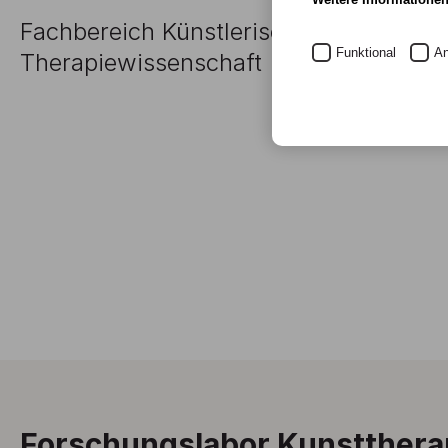
Fachbereich Künstlerische Therapien 
Funktional
An
Therapiewissenschaft
Forschungslabor Kunstthera