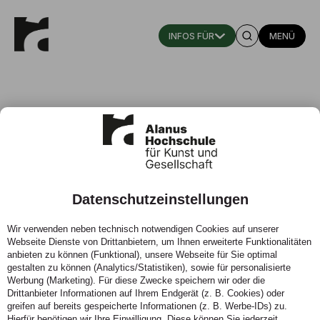
MENÜ
Datenschutzeinstellungen
Studium Kindheitspädagogik – und
Wir verwenden neben technisch notwendigen Cookies auf unserer
dann?
Webseite Dienste von Drittanbietern, um Ihnen erweiterte Funktionalitäten
anbieten zu können (Funktional), unsere Webseite für Sie optimal
07.12.2021 - Blick Punkt Praxis - ein Rückblick auf eine
gestalten zu können (Analytics/Statistiken), sowie für personalisierte
Werbung (Marketing). Für diese Zwecke speichern wir oder die
Berufsinformationsveranstaltung zum Studiengang
Drittanbieter Informationen auf Ihrem Endgerät (z. B. Cookies) oder
Kindheitspädagogik
greifen auf bereits gespeicherte Informationen (z. B. Werbe-IDs) zu.
Hierfür benötigen wir Ihre Einwilligung. Diese können Sie jederzeit