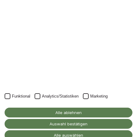
Newsletter
Nichts mehr verpassen: mit unserem Alanus-
Newsletter.
Unser Newsletter kann natürlich jederzeit wieder abbestellt
werden.
JETZT ANMELDEN
Funktional
Analytics/Statistiken
Marketing
Alanus Hochschule
für Kunst und Gesellschaft
Alle ablehnen
D-53347 Alfter
Auswahl bestätigen
Kontakt
Alle auswählen