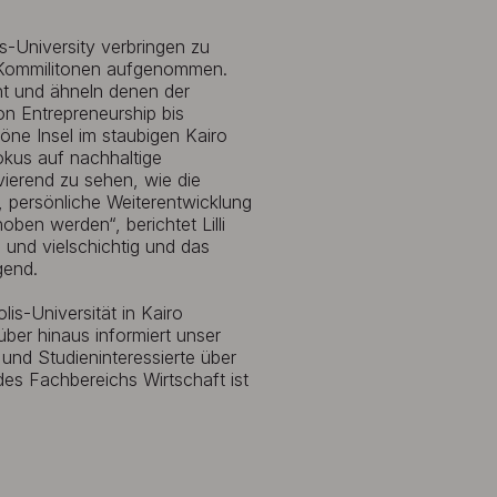
lis-University verbringen zu
d Kommilitonen aufgenommen.
ant und ähneln denen der
n Entrepreneurship bis
höne Insel im staubigen Kairo
kus auf nachhaltige
vierend zu sehen, wie die
, persönliche Weiterentwicklung
ben werden“, berichtet Lilli
x und vielschichtig und das
gend.
is-Universität in Kairo
über hinaus informiert unser
nd Studieninteressierte über
es Fachbereichs Wirtschaft ist