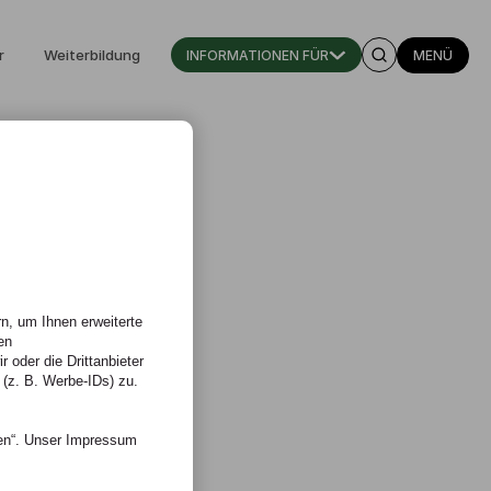
r
Weiterbildung
INFORMATIONEN FÜR
MENÜ
n, um Ihnen erweiterte
en
 oder die Drittanbieter
 (z. B. Werbe-IDs) zu.
o
nen“. Unser Impressum