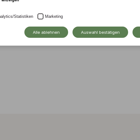
mester im
alytics/Statistiken
Marketing
tschaften an der
Auslandssemester an
Alle ablehnen
Auswahl bestätigen
tnerhochschule, in