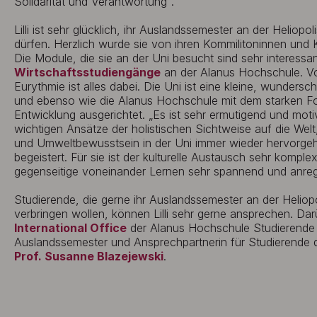
Solidarität und Verantwortung“.
Lilli ist sehr glücklich, ihr Auslandssemester an der Heliopo
dürfen. Herzlich wurde sie von ihren Kommilitoninnen un
Die Module, die sie an der Uni besucht sind sehr interess
Wirtschaftsstudiengänge
an der Alanus Hochschule. Vo
Eurythmie ist alles dabei. Die Uni ist eine kleine, wundersc
und ebenso wie die Alanus Hochschule mit dem starken Fo
Entwicklung ausgerichtet. „Es ist sehr ermutigend und moti
wichtigen Ansätze der holistischen Sichtweise auf die Welt
und Umweltbewusstsein in der Uni immer wieder hervorgeho
begeistert. Für sie ist der kulturelle Austausch sehr komple
gegenseitige voneinander Lernen sehr spannend und anre
Studierende, die gerne ihr Auslandssemester an der Heliopol
verbringen wollen, können Lilli sehr gerne ansprechen. Dar
International Office
der Alanus Hochschule Studierende u
Auslandssemester und Ansprechpartnerin für Studierende d
Prof. Susanne Blazejewski
.