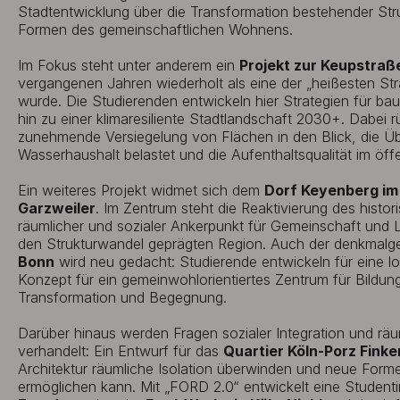
Stadtentwicklung über die Transformation bestehender Str
Formen des gemeinschaftlichen Wohnens.
Im Fokus steht unter anderem ein
Projekt zur Keupstraße
vergangenen Jahren wiederholt als eine der „heißesten Str
wurde. Die Studierenden entwickeln hier Strategien für ba
hin zu einer klimaresiliente Stadtlandschaft 2030+. Dabei 
zunehmende Versiegelung von Flächen in den Blick, die Üb
Wasserhaushalt belastet und die Aufenthaltsqualität im öff
Ein weiteres Projekt widmet sich dem
Dorf Keyenberg im
Garzweiler
. Im Zentrum steht die Reaktivierung des histo
räumlicher und sozialer Ankerpunkt für Gemeinschaft und L
den Strukturwandel geprägten Region. Auch der denkmalg
Bonn
wird neu gedacht: Studierende entwickeln für eine lok
Konzept für ein gemeinwohlorientiertes Zentrum für Bildung
Transformation und Begegnung.
Darüber hinaus werden Fragen sozialer Integration und rä
verhandelt: Ein Entwurf für das
Quartier Köln-Porz Fink
Architektur räumliche Isolation überwinden und neue For
ermöglichen kann. Mit „FORD 2.0“ entwickelt eine Studentin