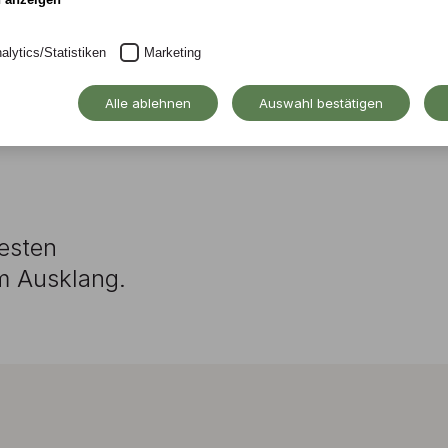
twerfen
ien für die Stad
alytics/Statistiken
Marketing
Alle ablehnen
Auswahl bestätigen
esten
m Ausklang.