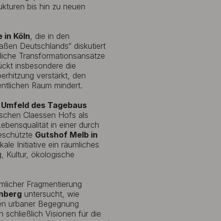
ukturen bis hin zu neuen
 in Köln
, die in den
aßen Deutschlands“ diskutiert
uliche Transformationsansätze
rückt insbesondere die
erhitzung verstärkt, den
entlichen Raum mindert.
 Umfeld des Tagebaus
rischen Claessen Hofs als
ebensqualität in einer durch
eschützte
Gutshof Melb in
ale Initiative ein räumliches
, Kultur, ökologische
umlicher Fragmentierung
enberg
untersucht, wie
men urbaner Begegnung
 schließlich Visionen für die