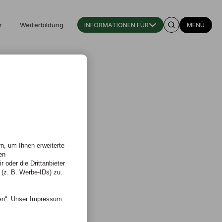
r
Weiterbildung
INFORMATIONEN FÜR
MENÜ
n, um Ihnen erweiterte
en
 oder die Drittanbieter
 (z. B. Werbe-IDs) zu.
nen“. Unser Impressum