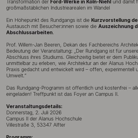
Transformation der
Ford-Werke in Köln-Niehl
und damit f
großmaßstäblichen Industriearealen im Wandel
Ein Höhepunkt des Rundgangs ist die
Kurzvorstellung de
Austausch mit Besucher:innen sowie die
Auszeichnung d
Abschlussarbeiten
.
Prof. Willem-Jan Beeren, Dekan des Fachbereichs Architek
Bedeutung der Veranstaltung: „Der Rundgang ist für unser
Abschluss ihres Studiums. Gleichzeitig bietet er dem Publi
unmittelbar zu erleben, wie Architektur an der Alanus Hoch
Praxis gedacht und entwickelt wird – offen, experimentell
Umwelt.“
Das Rundgang-Programm ist öffentlich und kostenfrei – alle 
eingeladen! Treffpunkt ist das Foyer an Campus II.
Veranstaltungsdetails:
Donnerstag, 2. Juli 2026
Campus II der Alanus Hochschule
Villestraße 3, 53347 Alfter
Programm: