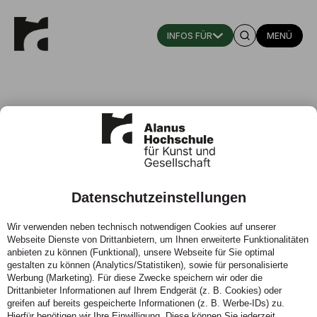
MENÜ
Datenschutzeinstellungen
Pandemie damals und heute
Wir verwenden neben technisch notwendigen Cookies auf unserer
Webseite Dienste von Drittanbietern, um Ihnen erweiterte Funktionalitäten
29.07.2021 - Andreas Lischewski forscht zu einem
anbieten zu können (Funktional), unsere Webseite für Sie optimal
Pest-Bericht von 1631 und sieht Parallelen zur Corona-
gestalten zu können (Analytics/Statistiken), sowie für personalisierte
Pandemie
Werbung (Marketing). Für diese Zwecke speichern wir oder die
Drittanbieter Informationen auf Ihrem Endgerät (z. B. Cookies) oder
greifen auf bereits gespeicherte Informationen (z. B. Werbe-IDs) zu.
Hierfür benötigen wir Ihre Einwilligung. Diese können Sie jederzeit