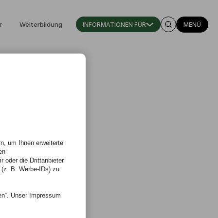
r
Weiterbildung
INFORMATIONEN FÜR
MENÜ
n, um Ihnen erweiterte
en
 oder die Drittanbieter
 (z. B. Werbe-IDs) zu.
nen“. Unser Impressum