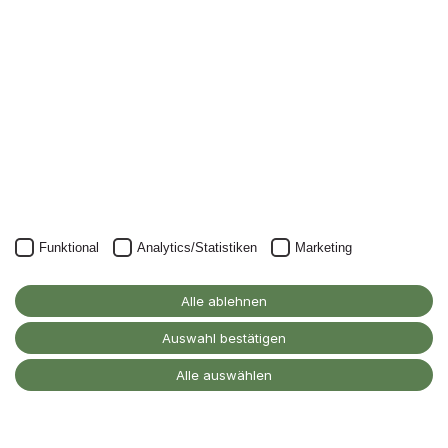
Newsletter.
Unser Newsletter kann natürlich jederzeit wieder abbestellt
werden.
JETZT ANMELDEN
Funktional
Analytics/Statistiken
Marketing
Alanus Hochschule
für Kunst und Gesellschaft
Alle ablehnen
D-53347 Alfter
Auswahl bestätigen
Kontakt
Alle auswählen
Barrierefreiheitserklärung
Impressum
Datenschutz