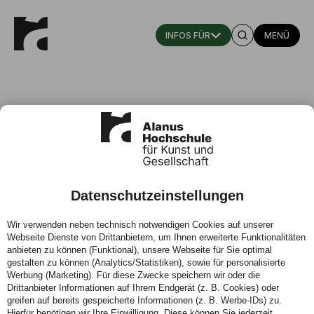
MENÜ
Datenschutzeinstellungen
Thomas Maschke verstärkt das
Wir verwenden neben technisch notwendigen Cookies auf unserer
Rektorat
Webseite Dienste von Drittanbietern, um Ihnen erweiterte Funktionalitäten
anbieten zu können (Funktional), unsere Webseite für Sie optimal
09.11.2023 - Der Senat der Alanus Hochschule hat
gestalten zu können (Analytics/Statistiken), sowie für personalisierte
Werbung (Marketing). Für diese Zwecke speichern wir oder die
Prof. Dr. Dr. Thomas Maschke, Leiter des Instituts für
Drittanbieter Informationen auf Ihrem Endgerät (z. B. Cookies) oder
Waldorfpädagogik, Interkulturalität und Inklusion am
greifen auf bereits gespeicherte Informationen (z. B. Werbe-IDs) zu.
Studienzentrum Mannheim, zum Prorektor gewählt.
Hierfür benötigen wir Ihre Einwilligung. Diese können Sie jederzeit