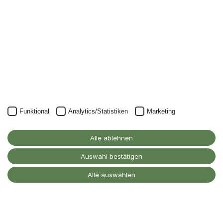
Unser Newsletter kann natürlich jederzeit wieder abbestellt
werden.
JETZT ANMELDEN
Funktional
Analytics/Statistiken
Marketing
Alanus Hochschule
für Kunst und Gesellschaft
Alle ablehnen
D-53347 Alfter
Auswahl bestätigen
Kontakt
Alle auswählen
Barrierefreiheitserklärung
Impressum
Datenschutz
Cookie-Einstellungen