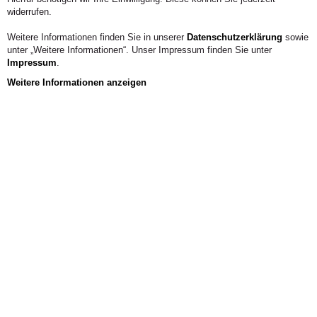
Im Interview verrät er Interessantes über eines der
widerrufen.
wichtigsten Themen unserer Zeit, Karriereperspektiven
im Bereich grüner Berufe und erfolgreicher Produkte
Weitere Informationen finden Sie in unserer
Datenschutzerklärung
sowie
grüner Startups.
unter „Weitere Informationen“. Unser Impressum finden Sie unter
Impressum
.
Weitere Informationen anzeigen
Aus der Hochschule