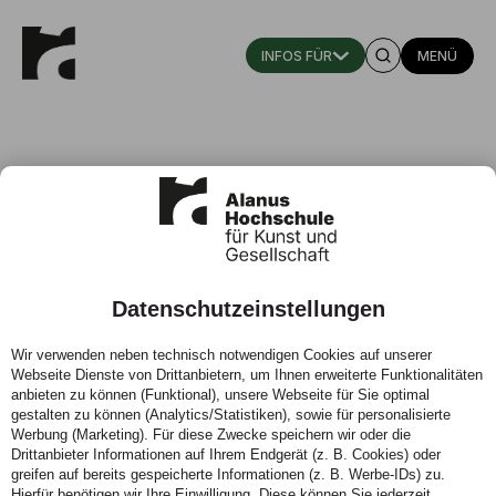
MENÜ
Datenschutzeinstellungen
„Nachhaltigkeit ist keine
Wir verwenden neben technisch notwendigen Cookies auf unserer
Modeerscheinung“
Webseite Dienste von Drittanbietern, um Ihnen erweiterte Funktionalitäten
anbieten zu können (Funktional), unsere Webseite für Sie optimal
02.06.2023 - Seit einigen Monaten kooperiert die
gestalten zu können (Analytics/Statistiken), sowie für personalisierte
Werbung (Marketing). Für diese Zwecke speichern wir oder die
Alanus Hochschule mit der VERDE-Gruppe. Wir haben
Drittanbieter Informationen auf Ihrem Endgerät (z. B. Cookies) oder
den Gründer Marcus Noack über Nachhaltigkeit in
greifen auf bereits gespeicherte Informationen (z. B. Werbe-IDs) zu.
Unternehmen und unsere Zusammenarbeit gesprochen.
Hierfür benötigen wir Ihre Einwilligung. Diese können Sie jederzeit