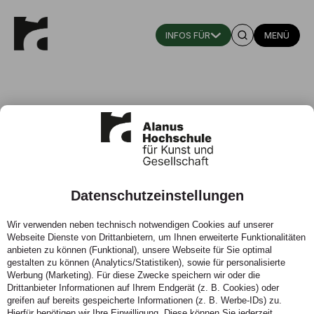
MENÜ
Datenschutzeinstellungen
Muster der Macht aufbrechen
Wir verwenden neben technisch notwendigen Cookies auf unserer
Webseite Dienste von Drittanbietern, um Ihnen erweiterte Funktionalitäten
07.03.2025 - Ausstellung „Shifting Patterns“ von
anbieten zu können (Funktional), unsere Webseite für Sie optimal
Studierenden der Alanus Hochschule im Künstlerforum
gestalten zu können (Analytics/Statistiken), sowie für personalisierte
Bonn.
Werbung (Marketing). Für diese Zwecke speichern wir oder die
Drittanbieter Informationen auf Ihrem Endgerät (z. B. Cookies) oder
greifen auf bereits gespeicherte Informationen (z. B. Werbe-IDs) zu.
Hierfür benötigen wir Ihre Einwilligung. Diese können Sie jederzeit