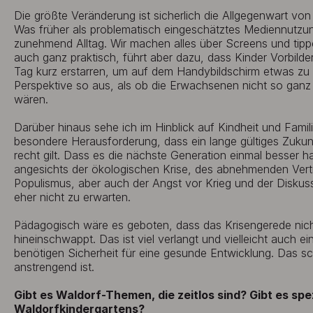
Die größte Veränderung ist sicherlich die Allgegenwart von 
Was früher als problematisch eingeschätztes Mediennutzung
zunehmend Alltag. Wir machen alles über Screens und tipp
auch ganz praktisch, führt aber dazu, dass Kinder Vorbild
Tag kurz erstarren, um auf dem Handybildschirm etwas zu r
Perspektive so aus, als ob die Erwachsenen nicht so ganz 
wären.
Darüber hinaus sehe ich im Hinblick auf Kindheit und Famil
besondere Herausforderung, dass ein lange gültiges Zukun
recht gilt. Dass es die nächste Generation einmal besser ha
angesichts der ökologischen Krise, des abnehmenden Vert
Populismus, aber auch der Angst vor Krieg und der Diskus
eher nicht zu erwarten.
Pädagogisch wäre es geboten, dass das Krisengerede nicht 
hineinschwappt. Das ist viel verlangt und vielleicht auch e
benötigen Sicherheit für eine gesunde Entwicklung. Das s
anstrengend ist.
Gibt es Waldorf-Themen, die zeitlos sind? Gibt es sp
Waldorfkindergartens?