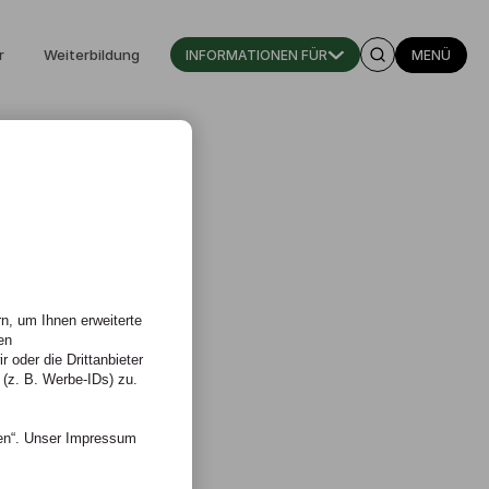
r
Weiterbildung
INFORMATIONEN FÜR
MENÜ
n, um Ihnen erweiterte
en
 oder die Drittanbieter
 (z. B. Werbe-IDs) zu.
nen“. Unser Impressum