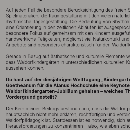
Auf jeden Fall die besondere Berücksichtigung des freien S
Spielmaterialien, die Raumgestaltung mit den vielen natürli
rhythmische Tagesgestaltung. Die Bedeutung von Rhythm
eine Orientierung in den zeitlichen Abläufen ist ausgespro
besondere Fokus auf gemeinsam mit den Kindern ausgeführ
handwerkliche Tätigkeiten, möglichst viel Naturkontakt und d
Angebote sind besonders charakteristisch für den Waldorfk
Gerade in Bezug auf ästhetische und kulturelle Elemente wi
dass Waldorfkindergärten in unterschiedlichen kulturellen 
aussehen können.
Du hast auf der diesjährigen Welttagung „Kindergart
Goetheanum für die Alanus Hochschule eine Keynote
Waldorfkindergarten-Jubiläum gehalten – welches Th
Vordergrund gestellt?
Der Kern meines Beitrags bestand darin, dass die Waldorf
hauptsächlich nicht mehr erklären, rechtfertigen und vertei
Waldorfpädagogik ist. Stattdessen ist es notwendig, sich 
Herausforderungen zu konzentrieren – also, wie eben scho