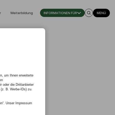
r
Weiterbildung
INFORMATIONEN FÜR
MENÜ
a
n, um Ihnen erweiterte
en
 oder die Drittanbieter
 (z. B. Werbe-IDs) zu.
nen“. Unser Impressum