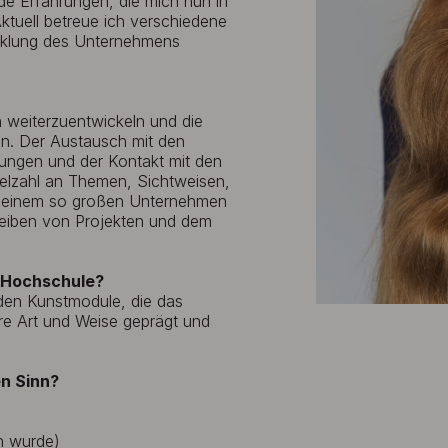
e Erfahrungen, die mich nun in
tuell betreue ich verschiedene
wicklung des Unternehmens
h weiterzuentwickeln und die
zen. Der Austausch mit den
ungen und der Kontakt mit den
ielzahl an Themen, Sichtweisen,
n einem so großen Unternehmen
reiben von Projekten und dem
s Hochschule?
rnden Kunstmodule, die das
ere Art und Weise geprägt und
en Sinn?
en wurde)