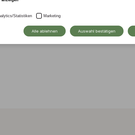
chaft neu denken
alytics/Statistiken
Marketing
tmanagerin.
Alle ablehnen
Auswahl bestätigen