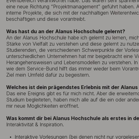
Eventbereich verantwortet habe. Das waren sehr spannend
eine neue Richtung “Projektmanagement” geführt haben. Ak
interne Projekte, die sich mit der nachhaltigen Weiterent
beschäftigen und diese vorantreibt.
Was hast du an der Alanus Hochschule gelernt?
An der Alanus Hochschule habe ich gelernt zu lernen, mic
Stärke von Vielfalt zu verstehen und diese gelernt zu nut
Studierenden, die verschiedenen Schwerpunkte der Vorles
unterschiedlichen Unternehmen hat mir beigebracht eine V
Herangehensweisen und Lebensmodellen zu verstehen. I
wie dem Service-Bund hilft das immer wieder beim Vorant
Ziel mein Umfeld dafür zu begeistern.
Welches ist dein prägendstes Erlebnis mit der Alanu
Das eine Ereignis gibt es für mich nicht. Aber die erweite
Studium begleiteten, haben mich alle auf die ein oder and
mir neue Möglichkeiten eröffnet.
Was kommt dir bei Alanus Hochschule als erstes in d
Interaktivität & Inspiration.
Interaktive Vorlesungen (bei denen nicht nur vorgeles