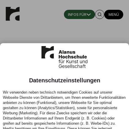
MENÜ
Datenschutzeinstellungen
Es geht wieder rund!
Wir verwenden neben technisch notwendigen Cookies auf unserer
Webseite Dienste von Drittanbietern, um Ihnen erweiterte Funktionalitäten
02.05.2025 - Alanus Hochschule präsentiert
anbieten zu können (Funktional), unsere Webseite für Sie optimal
aufregende junge Kunst beim „Rundgang Bildende
gestalten zu können (Analytics/Statistiken), sowie für personalisierte
Kunst 2025“ vom 20. bis 22. Juni.
Werbung (Marketing). Für diese Zwecke speichern wir oder die
Drittanbieter Informationen auf Ihrem Endgerät (z. B. Cookies) oder
greifen auf bereits gespeicherte Informationen (z. B. Werbe-IDs) zu.
Hierfür benötigen wir Ihre Einwilligung. Diese können Sie jederzeit