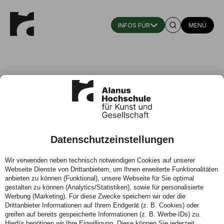
MENÜ
Datenschutzeinstellungen
Ein bunter Strauß an beruflichen
Wir verwenden neben technisch notwendigen Cookies auf unserer
Möglichkeiten
Webseite Dienste von Drittanbietern, um Ihnen erweiterte Funktionalitäten
anbieten zu können (Funktional), unsere Webseite für Sie optimal
19.10.2022 - Simone Romot arbeitet nach ihrem
gestalten zu können (Analytics/Statistiken), sowie für personalisierte
Werbung (Marketing). Für diese Zwecke speichern wir oder die
Bachelorstudium der Kindheitsheitspädagogik in der
Drittanbieter Informationen auf Ihrem Endgerät (z. B. Cookies) oder
Fachberatung für Kindertageseinrichtungen.
greifen auf bereits gespeicherte Informationen (z. B. Werbe-IDs) zu.
Hierfür benötigen wir Ihre Einwilligung. Diese können Sie jederzeit