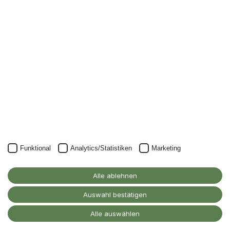
Nichts mehr verpassen: mit unserem Alanus-
Newsletter.
Unser Newsletter kann natürlich jederzeit wieder abbestellt
werden.
JETZT ANMELDEN
Funktional
Analytics/Statistiken
Marketing
Alanus Hochschule
Alle ablehnen
für Kunst und Gesellschaft
D-53347 Alfter
Auswahl bestätigen
Kontakt
Alle auswählen
Barrierefreiheitserklärung