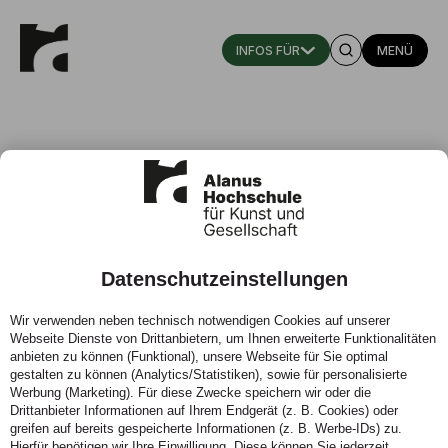
MENÜ
Datenschutzeinstellungen
Alanus Hochschule erneut als
Wir verwenden neben technisch notwendigen Cookies auf unserer
Fairtrade-University
Webseite Dienste von Drittanbietern, um Ihnen erweiterte Funktionalitäten
ausgezeichnet
anbieten zu können (Funktional), unsere Webseite für Sie optimal
gestalten zu können (Analytics/Statistiken), sowie für personalisierte
Werbung (Marketing). Für diese Zwecke speichern wir oder die
19.08.2021 - Die Alanus Hochschule für Kunst und
Drittanbieter Informationen auf Ihrem Endgerät (z. B. Cookies) oder
Gesellschaft in Alfter bei Bonn wurde erneut als
greifen auf bereits gespeicherte Informationen (z. B. Werbe-IDs) zu.
Fairtrade-University ausgezeichnet.
Hierfür benötigen wir Ihre Einwilligung. Diese können Sie jederzeit