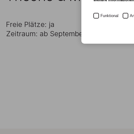
Funktional
An
Freie Plätze: ja
Zeitraum: ab September