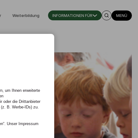
r
Weiterbildung
INFORMATIONEN FÜR
MENÜ
n, um Ihnen erweiterte
en
 oder die Drittanbieter
 (z. B. Werbe-IDs) zu.
nen“. Unser Impressum