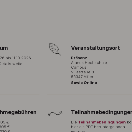
aum
Veranstaltungsort
26 bis 11.10.2026
Präsenz
Alanus Hochschule
Details weiter
Campus II
Villestraße 3
53347 Alfter
Sowie Online
ahmegebühren
Teilnahmebedingunge
305 €
Die
Teilnahmebedingungen
kö
 305 €
hier als PDF heruntergeladen
 370 €
werden.