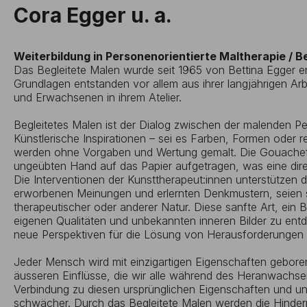
Cora Egger u. a.
Weiterbildung in Personenorientierte Maltherapie / B
Das Begleitete Malen wurde seit 1965 von Bettina Egger en
Grundlagen entstanden vor allem aus ihrer langjährigen Ar
und Erwachsenen in ihrem Atelier.
Begleitetes Malen ist der Dialog zwischen der malenden P
Künstlerische Inspirationen – sei es Farben, Formen oder re
werden ohne Vorgaben und Wertung gemalt. Die Gouachefa
ungeübten Hand auf das Papier aufgetragen, was eine dire
Die Interventionen der Kunsttherapeut:innen unterstützen
erworbenen Meinungen und erlernten Denkmustern, seien si
therapeutischer oder anderer Natur. Diese sanfte Art, ein B
eigenen Qualitäten und unbekannten inneren Bilder zu ent
neue Perspektiven für die Lösung von Herausforderungen 
Jeder Mensch wird mit einzigartigen Eigenschaften geboren
äusseren Einflüsse, die wir alle während des Heranwachsen
Verbindung zu diesen ursprünglichen Eigenschaften und 
schwächer. Durch das Begleitete Malen werden die Hinderni