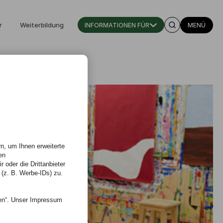
r
Weiterbildung
INFORMATIONEN FÜR
MENÜ
n, um Ihnen erweiterte
en
 oder die Drittanbieter
 (z. B. Werbe-IDs) zu.
nen“. Unser Impressum