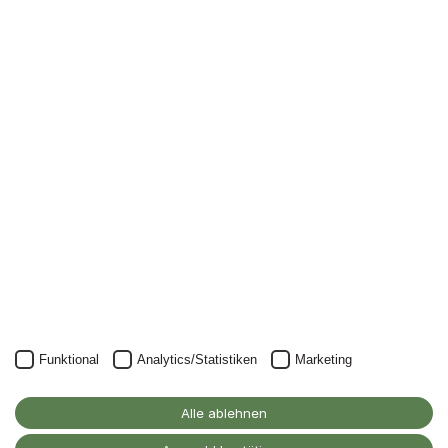
D-53347 Alfter
Kontakt
Barrierefreiheitserklärung
Impressum
Datenschutz
Cookie-Einstellungen
Funktional
Analytics/Statistiken
Marketing
Alle ablehnen