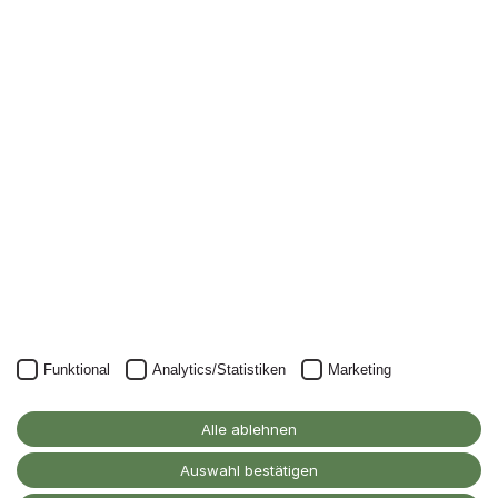
Newsletter
Nichts mehr verpassen: mit unserem Alanus-
Newsletter.
Unser Newsletter kann natürlich jederzeit wieder abbestellt
werden.
JETZT ANMELDEN
Funktional
Analytics/Statistiken
Marketing
Alanus Hochschule
für Kunst und Gesellschaft
Alle ablehnen
D-53347 Alfter
Auswahl bestätigen
Kontakt