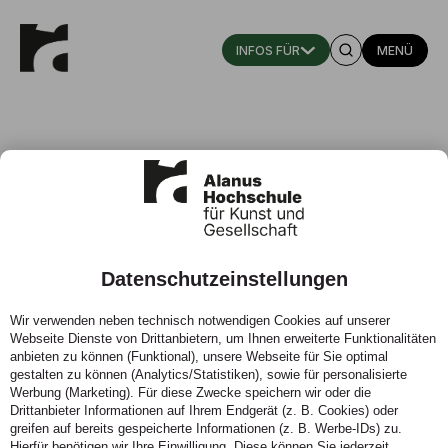
MENÜ
Hochschulzertifikat
Eurythmiepädagogik
Fundierte Ausbildung Ihrer
Datenschutzeinstellungen
pädagogischen Fähigkeiten
Wir verwenden neben technisch notwendigen Cookies auf unserer
Webseite Dienste von Drittanbietern, um Ihnen erweiterte Funktionalitäten
Freie Plätze: ja
anbieten zu können (Funktional), unsere Webseite für Sie optimal
Zeitraum: ab Anfang September
gestalten zu können (Analytics/Statistiken), sowie für personalisierte
Werbung (Marketing). Für diese Zwecke speichern wir oder die
Drittanbieter Informationen auf Ihrem Endgerät (z. B. Cookies) oder
greifen auf bereits gespeicherte Informationen (z. B. Werbe-IDs) zu.
Hierfür benötigen wir Ihre Einwilligung. Diese können Sie jederzeit