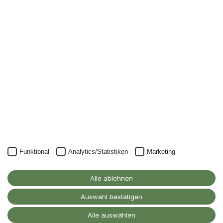
Nichts mehr verpassen: mit unserem Alanus-
Newsletter.
Unser Newsletter kann natürlich jederzeit wieder abbestellt
werden.
JETZT ANMELDEN
Funktional
Analytics/Statistiken
Marketing
Alanus Hochschule
für Kunst und Gesellschaft
Alle ablehnen
D-53347 Alfter
Auswahl bestätigen
Kontakt
Alle auswählen
Barrierefreiheitserklärung