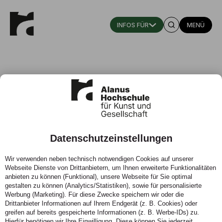
MENÜ
Eurythmietherapie - Fortbildungen
Fortbildungen und Seminare zu
krankheitsspezifischen Themen
Datenschutzeinstellungen
Aktuell bieten wir keine Fortbildungen an.
Wir verwenden neben technisch notwendigen Cookies auf unserer
Webseite Dienste von Drittanbietern, um Ihnen erweiterte Funktionalitäten
anbieten zu können (Funktional), unsere Webseite für Sie optimal
gestalten zu können (Analytics/Statistiken), sowie für personalisierte
Werbung (Marketing). Für diese Zwecke speichern wir oder die
Drittanbieter Informationen auf Ihrem Endgerät (z. B. Cookies) oder
greifen auf bereits gespeicherte Informationen (z. B. Werbe-IDs) zu.
Hierfür benötigen wir Ihre Einwilligung. Diese können Sie jederzeit