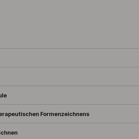
ule
therapeutischen Formenzeichnens
eichnen