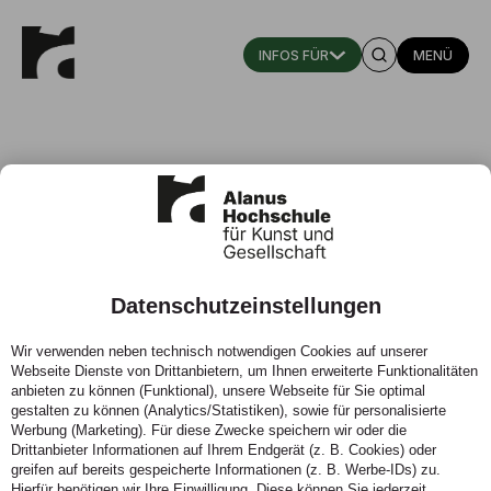
MENÜ
Datenschutzeinstellungen
Waldorflehrer:in werden: Online-
Wir verwenden neben technisch notwendigen Cookies auf unserer
Veranstaltung zum Master-
Webseite Dienste von Drittanbietern, um Ihnen erweiterte Funktionalitäten
Studiengang
anbieten zu können (Funktional), unsere Webseite für Sie optimal
gestalten zu können (Analytics/Statistiken), sowie für personalisierte
Werbung (Marketing). Für diese Zwecke speichern wir oder die
Wann:
10.06.2026
Drittanbieter Informationen auf Ihrem Endgerät (z. B. Cookies) oder
Ort:
Online (Zoom)
greifen auf bereits gespeicherte Informationen (z. B. Werbe-IDs) zu.
Hierfür benötigen wir Ihre Einwilligung. Diese können Sie jederzeit