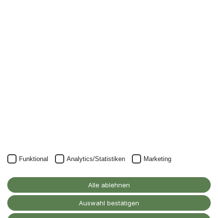
Newsletter
Nichts mehr verpassen: mit unserem Alanus-
Newsletter.
Unser Newsletter kann natürlich jederzeit wieder abbestellt
werden.
JETZT ANMELDEN
Funktional
Analytics/Statistiken
Marketing
Alanus Hochschule
für Kunst und Gesellschaft
Alle ablehnen
D-53347 Alfter
Auswahl bestätigen
Kontakt