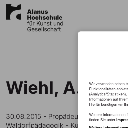
Wiehl, A. (201
Wir verwenden neben te
Funktionalitäten anbiet
(Analytics/Statistiken)
Informationen auf Ihrem
Hierfür benötigen wir Ih
30.08.2015 - Propädeutik der Unterric
Weitere Informationen f
finden Sie unter
Impre
Waldorfpädagogik - Kulturwissenschaft
Weitere Informatione