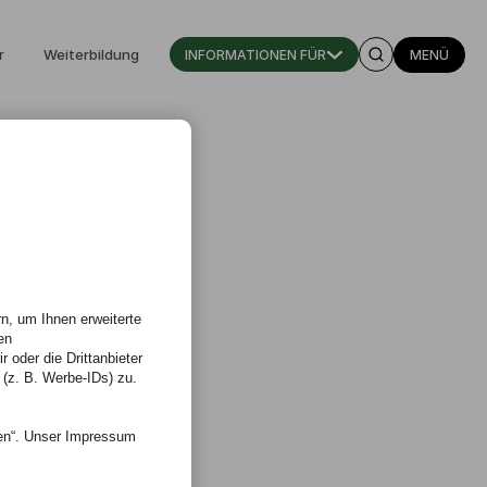
r
Weiterbildung
INFORMATIONEN FÜR
MENÜ
n, um Ihnen erweiterte
en
 oder die Drittanbieter
 (z. B. Werbe-IDs) zu.
nen“. Unser Impressum