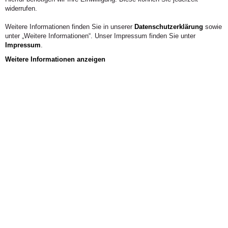
widerrufen.
Weitere Informationen finden Sie in unserer
Datenschutzerklärung
sowie
unter „Weitere Informationen“. Unser Impressum finden Sie unter
Impressum
.
Weitere Informationen anzeigen
Aus der Hochschule
Absolventen von Waldorfschulen<br /> Eine
empirische Studie zu Bildung und
Lebensgestaltung
Wiesbaden: Springer VS
ISBN: 978-3531156064
Über das Buch:
Diese Untersuchung basiert auf eingehenden Befragungen