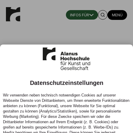
MENÜ
Datenschutzeinstellungen
Randoll, D. / Barz, H. (2007)
Wir verwenden neben technisch notwendigen Cookies auf unserer
Webseite Dienste von Drittanbietern, um Ihnen erweiterte Funktionalitäten
24.05.2007 - Absolventen von Waldorfschulen
anbieten zu können (Funktional), unsere Webseite für Sie optimal
Eine empirische Studie zu Bildung und
gestalten zu können (Analytics/Statistiken), sowie für personalisierte
Lebensgestaltung
Werbung (Marketing). Für diese Zwecke speichern wir oder die
Drittanbieter Informationen auf Ihrem Endgerät (z. B. Cookies) oder
greifen auf bereits gespeicherte Informationen (z. B. Werbe-IDs) zu.
Hierfür benötigen wir Ihre Einwilligung. Diese können Sie jederzeit