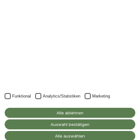
Newsletter
Nichts mehr verpassen: mit unserem Alanus-
Newsletter.
Unser Newsletter kann natürlich jederzeit wieder abbestellt
werden.
JETZT ANMELDEN
Funktional
Analytics/Statistiken
Marketing
Alanus Hochschule
für Kunst und Gesellschaft
Alle ablehnen
D-53347 Alfter
Auswahl bestätigen
Kontakt
Alle auswählen
Barrierefreiheitserklärung