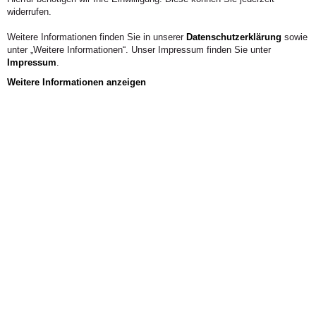
widerrufen.
Weitere Informationen finden Sie in unserer
Datenschutzerklärung
sowie
unter „Weitere Informationen“. Unser Impressum finden Sie unter
Impressum
.
Weitere Informationen anzeigen
Aus der Hochschule
Empirical Research on Waldorf Education.<br
/> Pesquisa empírica sobre a pedagogia
Waldorf.
In: Educar en Revista, Numero 56, 2015.
ABSTRACT
Waldorf education began in 1919 with the first Waldorf
School in Stuttgart
and nowadays is widespread in many countries all over the
world. Empir-
ical research, however, has been rare until the early nineties
and Waldorf