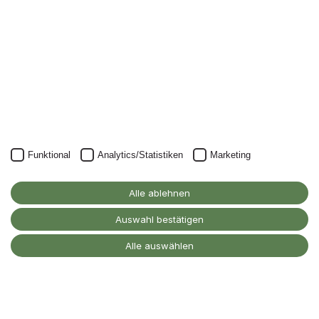
Unser Newsletter kann natürlich jederzeit wieder abbestellt
werden.
JETZT ANMELDEN
Funktional
Analytics/Statistiken
Marketing
Alanus Hochschule
für Kunst und Gesellschaft
Alle ablehnen
D-53347 Alfter
Auswahl bestätigen
Kontakt
Alle auswählen
Barrierefreiheitserklärung
Impressum
Datenschutz
Cookie-Einstellungen