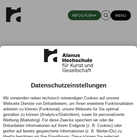
MENÜ
Datenschutzeinstellungen
Peters, J. / Randoll, D. (2015)
Wir verwenden neben technisch notwendigen Cookies auf unserer
Webseite Dienste von Drittanbietern, um Ihnen erweiterte Funktionalitäten
31.12.2014 - Empirical Research on Waldorf Education.
anbieten zu können (Funktional), unsere Webseite für Sie optimal
Pesquisa empírica sobre a pedagogia Waldorf.
gestalten zu können (Analytics/Statistiken), sowie für personalisierte
Werbung (Marketing). Für diese Zwecke speichern wir oder die
Drittanbieter Informationen auf Ihrem Endgerät (z. B. Cookies) oder
greifen auf bereits gespeicherte Informationen (z. B. Werbe-IDs) zu.
Hierfür benötigen wir Ihre Einwilligung. Diese können Sie jederzeit